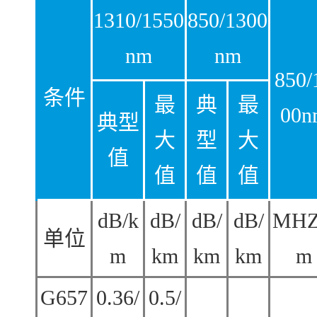
1310/1550
850/1300
nm
nm
850/
条件
最
典
最
00n
典型
大
型
大
值
值
值
值
dB/k
dB/
dB/
dB/
MHZ
单位
m
km
km
km
m
G657
0.36/
0.5/
---
---
---