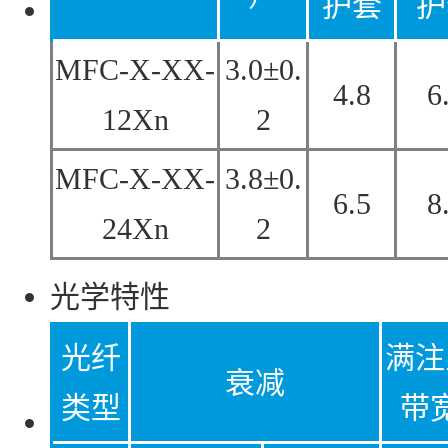
护套
护
MFC-X-XX-
3.0±0.
4.8
6
12Xn
2
MFC-X-XX-
3.8±0.
6.5
8
24Xn
2
光学特性
光纤
满注
衰减
类型
带