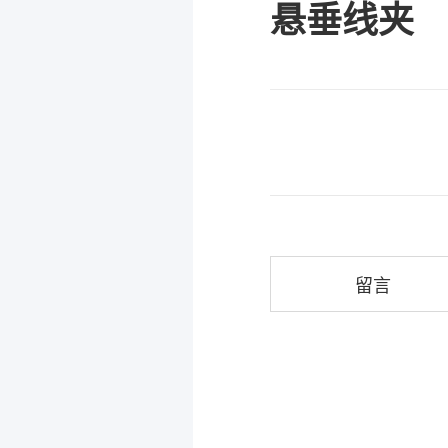
悬垂线夹
留言